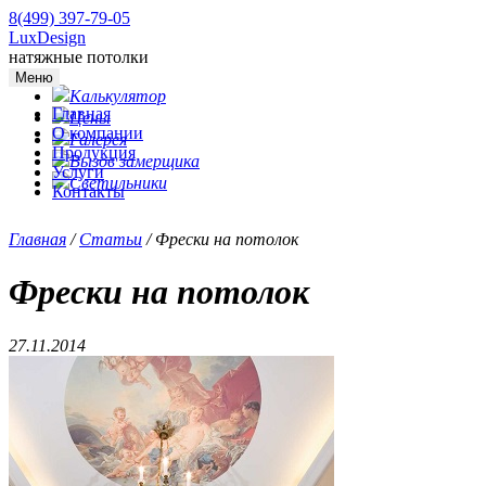
8(499) 397-79-05
LuxDesign
натяжные потолки
Меню
Калькулятор
Главная
Цены
О компании
Галерея
Продукция
Вызов замерщика
Услуги
Светильники
Контакты
Главная
/
Статьи
/
Фрески на потолок
Фрески на потолок
27.11.2014