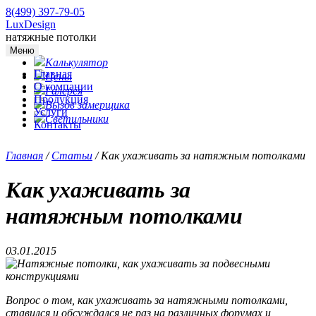
8(499) 397-79-05
LuxDesign
натяжные потолки
Меню
Калькулятор
Главная
Цены
О компании
Галерея
Продукция
Вызов замерщика
Услуги
Светильники
Контакты
Главная
/
Статьи
/
Как ухаживать за натяжным потолками
Как ухаживать за
натяжным потолками
03.01.2015
Вопрос о том, как ухаживать за натяжными потолками,
ставился и обсуждался не раз на различных форумах и