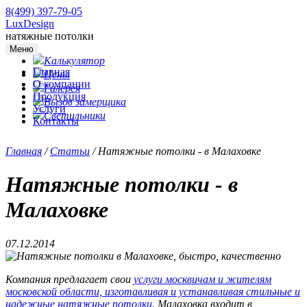
8(499) 397-79-05
LuxDesign
натяжные потолки
Меню
Калькулятор
Главная
Цены
О компании
Галерея
Продукция
Вызов замерщика
Услуги
Светильники
Контакты
Главная
/
Статьи
/
Натяжные потолки - в Малаховке
Натяжные потолки - в
Малаховке
07.12.2014
Компания предлагает свои
услуги москвичам и жителям
московской области, изготавливая и устанавливая стильные и
надежные натяжные потолки
. Малаховка входит в