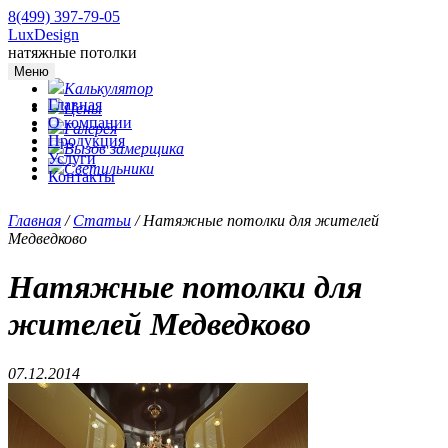
8(499) 397-79-05
LuxDesign
натяжные потолки
Меню
Калькулятор
Главная
Цены
О компании
Галерея
Продукция
Вызов замерщика
Услуги
Светильники
Контакты
Главная
/
Статьи
/
Натяжные потолки для жителей
Медведково
Натяжные потолки для
жителей Медведково
07.12.2014