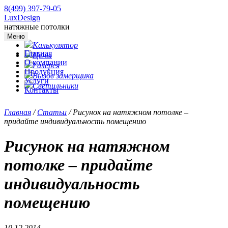
8(499) 397-79-05
LuxDesign
натяжные потолки
Меню
Калькулятор
Главная
Цены
О компании
Галерея
Продукция
Вызов замерщика
Услуги
Светильники
Контакты
Главная
/
Статьи
/
Рисунок на натяжном потолке –
придайте индивидуальность помещению
Рисунок на натяжном
потолке – придайте
индивидуальность
помещению
10.12.2014