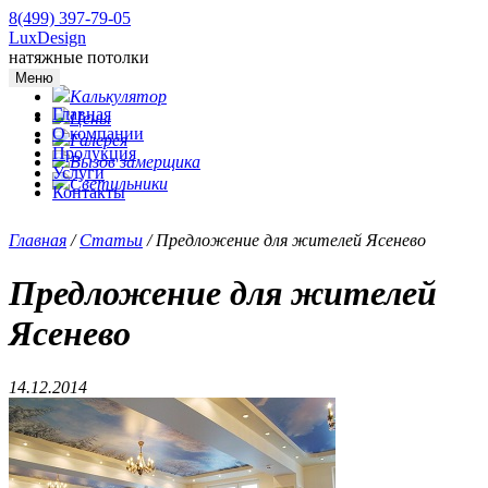
8(499) 397-79-05
LuxDesign
натяжные потолки
Меню
Калькулятор
Главная
Цены
О компании
Галерея
Продукция
Вызов замерщика
Услуги
Светильники
Контакты
Главная
/
Статьи
/
Предложение для жителей Ясенево
Предложение для жителей
Ясенево
14.12.2014