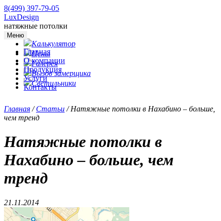
8(499) 397-79-05
LuxDesign
натяжные потолки
Меню
Калькулятор
Главная
Цены
О компании
Галерея
Продукция
Вызов замерщика
Услуги
Светильники
Контакты
Главная
/
Статьи
/
Натяжные потолки в Нахабино – больше,
чем тренд
Натяжные потолки в
Нахабино – больше, чем
тренд
21.11.2014