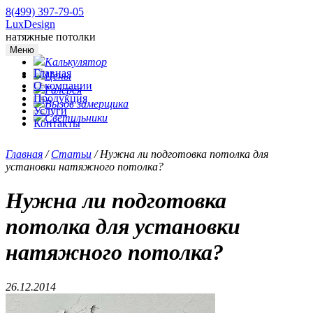
8(499) 397-79-05
LuxDesign
натяжные потолки
Меню
Калькулятор
Главная
Цены
О компании
Галерея
Продукция
Вызов замерщика
Услуги
Светильники
Контакты
Главная
/
Статьи
/
Нужна ли подготовка потолка для
установки натяжного потолка?
Нужна ли подготовка
потолка для установки
натяжного потолка?
26.12.2014