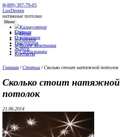
8(499) 397-79-05
LuxDesign
натяжные потолки
Меню
Калькулятор
Главная
Цены
О компании
Галерея
Продукция
Вызов замерщика
Услуги
Светильники
Контакты
Главная
/
Статьи
/
Сколько стоит натяжной потолок
Сколько стоит натяжной
потолок
21.06.2014