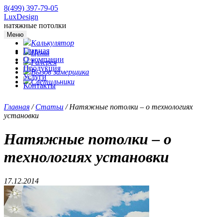
8(499) 397-79-05
LuxDesign
натяжные потолки
Меню
Калькулятор
Главная
Цены
О компании
Галерея
Продукция
Вызов замерщика
Услуги
Светильники
Контакты
Главная
/
Статьи
/
Натяжные потолки – о технологиях
установки
Натяжные потолки – о
технологиях установки
17.12.2014