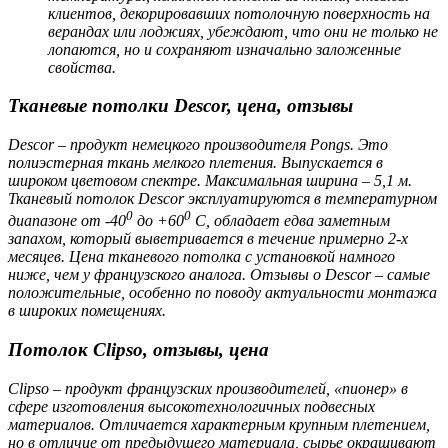
клиентов, декорировавших потолочную поверхность на
верандах или лоджиях, убеждают, что они не только не
лопаются, но и сохраняют изначально заложенные
свойства.
Тканевые потолки Descor, цена, отзывы
Descor – продукт немецкого производителя Pongs. Это
полиэстерная ткань мелкого плетения. Выпускается в
широком цветовом спектре. Максимальная ширина – 5,1 м.
Тканевый потолок Descor эксплуатируются в температурном
0
0
диапазоне от -40
до +60
С, обладает едва заметным
запахом, который выветривается в течение примерно 2-х
месяцев. Цена тканевого потолка с установкой намного
ниже, чем у французского аналога. Отзывы о Descor – самые
положительные, особенно по поводу актуальности монтажа
в широких помещениях.
Потолок Clipso, отзывы, цена
Clipso – продукт французских производителей, «пионер» в
сфере изготовления высокотехнологичных подвесных
материалов. Отличается характерным крупным плетением,
но в отличие от предыдущего материала, сырье окрашивают