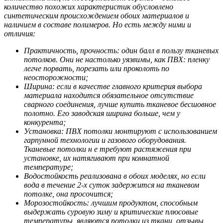
количество похожих характеристик обусловлено
синтетическим происхождением обоих материалов и
наличием в составе полимеров. Но есть между ними и
отличия:
Практичность, прочность: один балл в пользу тканевых
потолков. Они не настолько уязвимы, как ПВХ: пленку
легче порвать, порезать или проколоть по
неосторожности;
Ширина: если в качестве главного критерия выбора
материала находится обязательное отсутствие
сварного соединения, лучше купить тканевое бесшовное
полотно. Его заводская ширина больше, чем у
конкурента;
Установка: ПВХ потолки монтируют с использованием
гарпунной технологии и газового оборудования.
Тканевые потолки н
е требуют растяжения при
установке, их натягивают при комнатной
температуре;
Водостойкость реализована в обоих моделях, но если
вода в течение 2-х суток задержится на тканевом
потолке, она просочится;
Морозостойкость: лучшим продуктом, способным
выдержать суровую зиму и критические плюсовые
температуры, являются потолки из ткани, отзывы