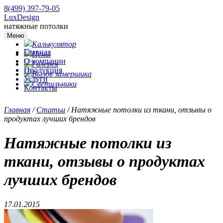
8(499) 397-79-05
LuxDesign
натяжные потолки
Меню
Калькулятор
Главная
Цены
О компании
Галерея
Продукция
Вызов замерщика
Услуги
Светильники
Контакты
Главная
/
Статьи
/
Натяжные потолки из ткани, отзывы о
продуктах лучших брендов
Натяжные потолки из
ткани, отзывы о продуктах
лучших брендов
17.01.2015