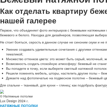
Как отделать квартиру бе
нашей галерее
Первое, что объединяет фото интерьеров с бежевыми натяжными по
бежевого и белого. Находка для дизайнеров, позволяющая выбират
Не стоит бояться, серость в данном случае не синоним скуки и н
Умение создавать удивительные сочетания с другими оттенкам
тематикой;
Множество оттенков цвета: это может быть серый, молочный, ж
Возможность создать спокойную атмосферу: бежевый не стан
Вы попадете в точку, если выберете светлый натяжной потолок
Решили поменять мебель, шторы, настелить другие полы – беж
Думаете над фотопечатью на подвесном полотне – бежевый ц
Для спальни – тканевый, для кухни – глянец: как подобрать факт
© Натяжные потолки
Lux Design 2024 г.
НАТЯЖНЫЕ ПОТОЛКИ