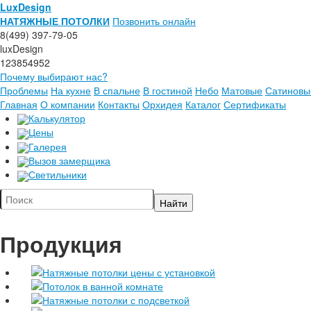
LuxDesign
НАТЯЖНЫЕ ПОТОЛКИ
Позвонить онлайн
8(499) 397-79-05
luxDesign
123854952
Почему выбирают нас?
Проблемы
На кухне
В спальне
В гостиной
Небо
Матовые
Сатиновы
Главная
О компании
Контакты
Орхидея
Каталог
Сертификаты
Калькулятор
Цены
Галерея
Вызов замерщика
Светильники
Продукция
Натяжные потолки цены с установкой
Потолок в ванной комнате
Натяжные потолки с подсветкой