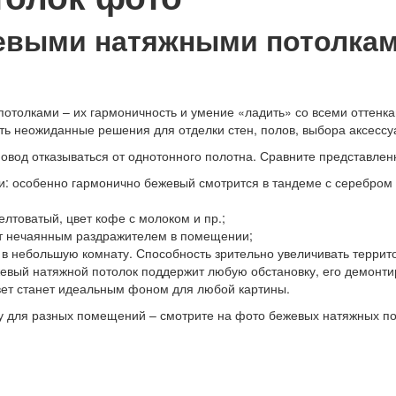
жевыми натяжными потолкам
толками – их гармоничность и умение «ладить» со всеми оттенкам
ь неожиданные решения для отделки стен, полов, выбора аксессуа
е повод отказываться от однотонного полотна. Сравните представл
и: особенно гармонично бежевый смотрится в тандеме с серебром 
елтоватый, цвет кофе с молоком и пр.;
ет нечаянным раздражителем в помещении;
 в небольшую комнату. Способность зрительно увеличивать террито
евый натяжной потолок поддержит любую обстановку, его демонти
вет станет идеальным фоном для любой картины.
уру для разных помещений – смотрите на фото бежевых натяжных п