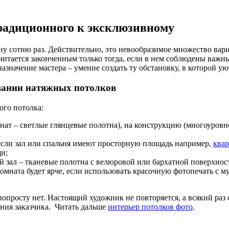
радиционного к эксклюзивному
ну сотню раз. Действительно, это невообразимое множество вар
тается законченным только тогда, если в нем соблюдены важн
значение мастера – умение создать ту обстановку, в которой ую
вании натяжных потолков
ого потолка:
ат – светлые глянцевые полотна), на конструкцию (многоуровне
если зал или спальня имеют просторную площадь например,
квар
и;
й зал – тканевые полотна с велюровой или бархатной поверхно
комната будет ярче, если использовать красочную фотопечать с
опросту нет. Настоящий художник не повторяется, а всякий раз 
ания заказчика. Читать дальше
интерьер потолков фото
.