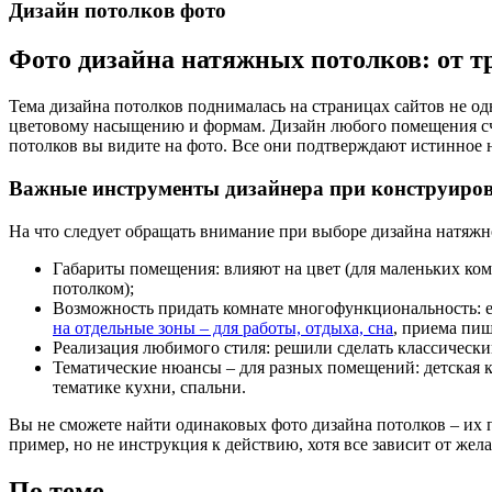
Дизайн потолков фото
Фото дизайна натяжных потолков: от т
Тема дизайна потолков поднималась на страницах сайтов не од
цветовому насыщению и формам. Дизайн любого помещения счи
потолков вы видите на фото. Все они подтверждают истинное на
Важные инструменты дизайнера при конструиро
На что следует обращать внимание при выборе дизайна натяжн
Габариты помещения: влияют на цвет (для маленьких комн
потолком);
Возможность придать комнате многофункциональность: 
на отдельные зоны – для работы, отдыха, сна
, приема пищ
Реализация любимого стиля: решили сделать классически
Тематические нюансы – для разных помещений: детская 
тематике кухни, спальни.
Вы не сможете найти одинаковых фото дизайна потолков – их п
пример, но не инструкция к действию, хотя все зависит от жел
По теме