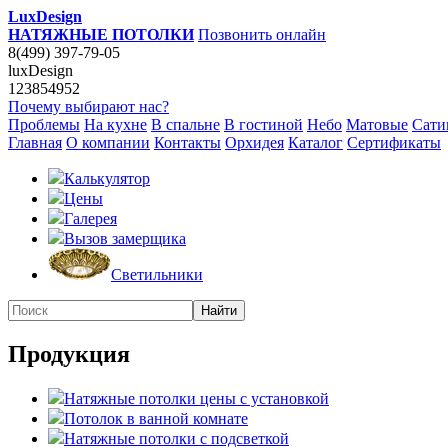
LuxDesign
НАТЯЖНЫЕ ПОТОЛКИ
Позвонить онлайн
8(499) 397-79-05
luxDesign
123854952
Почему выбирают нас?
Проблемы
На кухне
В спальне
В гостиной
Небо
Матовые
Сати
Главная
О компании
Контакты
Орхидея
Каталог
Сертификаты
Калькулятор
Цены
Галерея
Вызов замерщика
Светильники
Продукция
Натяжные потолки цены с установкой
Потолок в ванной комнате
Натяжные потолки с подсветкой