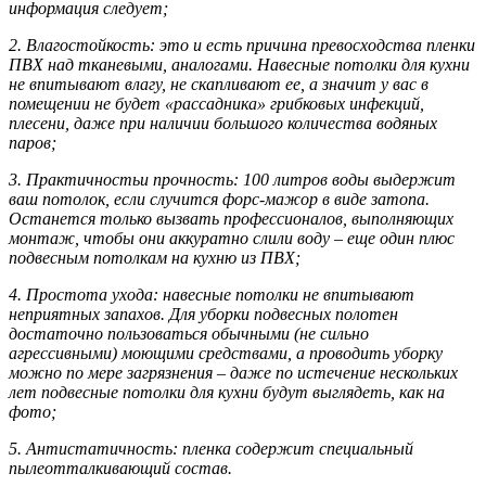
информация следует;
2.
Влагостойкость
: это и есть причина превосходства пленки
ПВХ над тканевыми, аналогами. Навесные потолки для кухни
не впитывают влагу, не скапливают ее, а значит у вас в
помещении не будет «рассадника» грибковых инфекций,
плесени, даже при наличии большого количества водяных
паров;
3.
Практичностьи прочность
: 100 литров воды выдержит
ваш потолок, если случится форс-мажор в виде затопа.
Останется только вызвать профессионалов, выполняющих
монтаж, чтобы они аккуратно слили воду – еще один плюс
подвесным потолкам на кухню из ПВХ;
4.
Простота ухода
: навесные потолки не впитывают
неприятных запахов. Для уборки подвесных полотен
достаточно пользоваться обычными (не сильно
агрессивными) моющими средствами, а проводить уборку
можно по мере загрязнения – даже по истечение нескольких
лет подвесные потолки для кухни будут выглядеть, как на
фото;
5.
Антистатичность
: пленка содержит специальный
пылеотталкивающий состав.