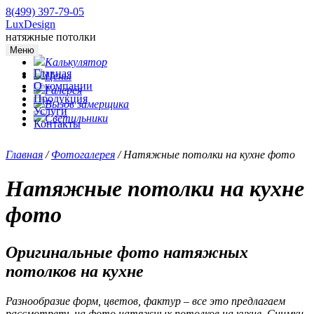
8(499) 397-79-05
LuxDesign
натяжные потолки
Меню
Калькулятор
Главная
Цены
О компании
Галерея
Продукция
Вызов замерщика
Услуги
Светильники
Контакты
Главная
/
Фотогалерея
/
Натяжные потолки на кухне фото
Натяжные потолки на кухне
фото
Оригинальные фото натяжных
потолков на кухне
Разнообразие форм, цветов, фактур – все это предлагаем
рассмотреть на фото натяжных потолков на кухне. Снимки