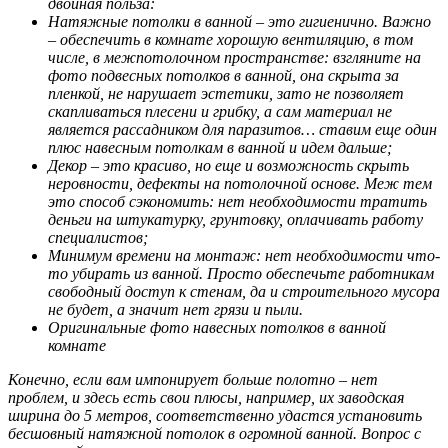
двойная польза:
Натяжные потолки в ванной – это гигиенично. Важно
– обеспечить в комнате хорошую вентиляцию, в том
числе, в межпотолочном пространстве: взгляните на
фото подвесных потолков в ванной, она скрыта за
пленкой, не нарушает эстетики, зато не позволяет
скапливаться плесени и грибку, а сам материал не
является рассадником для паразитов… ставим еще один
плюс навесным потолкам в ванной и идем дальше;
Декор – это красиво, но еще и возможность скрыть
неровности, дефекты на потолочной основе. Меж тем
это способ сэкономить: нет необходимости тратить
деньги на штукатурку, грунтовку, оплачивать работу
специалистов;
Минимум времени на монтаж: нет необходимости что-
то убирать из ванной. Просто обеспечьте работникам
свободный доступ к стенам, да и строительного мусора
не будет, а значит нет грязи и пыли.
Оригинальные фото навесных потолков в ванной
комнате
Конечно, если вам импонирует больше полотно – нет
проблем, и здесь есть свои плюсы, например, их заводская
ширина до 5 метров, соответственно удастся установить
бесшовный натяжной потолок в огромной ванной. Вопрос с