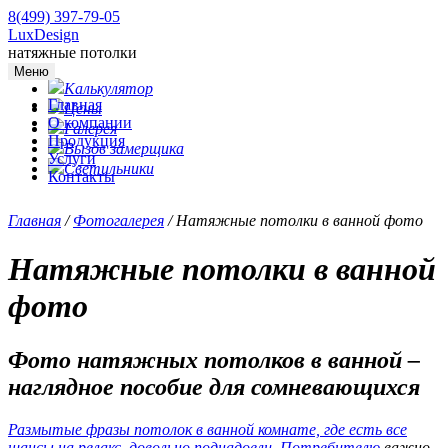
8(499) 397-79-05
LuxDesign
натяжные потолки
Меню
Калькулятор
Главная
Цены
О компании
Галерея
Продукция
Вызов замерщика
Услуги
Светильники
Контакты
Главная
/
Фотогалерея
/
Натяжные потолки в ванной фото
Натяжные потолки в ванной
фото
Фото натяжных потолков в ванной –
наглядное пособие для сомневающихся
Размытые фразы потолок в ванной комнате, где есть все
шансы на релакс, довольно поднадоели. Потребителю
важно