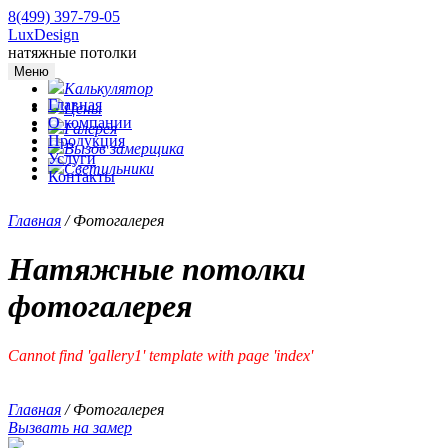
8(499) 397-79-05
LuxDesign
натяжные потолки
Меню
Калькулятор
Главная
Цены
О компании
Галерея
Продукция
Вызов замерщика
Услуги
Светильники
Контакты
Главная
/
Фотогалерея
Натяжные потолки
фотогалерея
Cannot find 'gallery1' template with page 'index'
Главная
/
Фотогалерея
Вызвать на замер