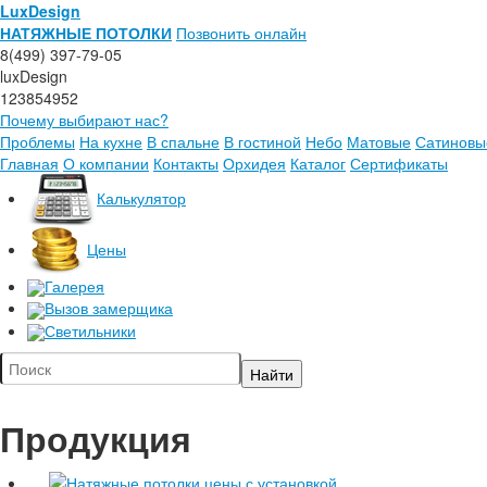
LuxDesign
НАТЯЖНЫЕ ПОТОЛКИ
Позвонить онлайн
8(499) 397-79-05
luxDesign
123854952
Почему выбирают нас?
Проблемы
На кухне
В спальне
В гостиной
Небо
Матовые
Сатиновы
Главная
О компании
Контакты
Орхидея
Каталог
Сертификаты
Калькулятор
Цены
Галерея
Вызов замерщика
Светильники
Продукция
Натяжные потолки цены с установкой