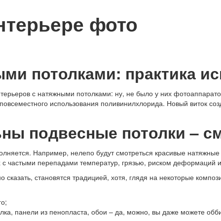
нтерьере фото
ыми потолками: практика и
терьеров с натяжными потолками: ну, не было у них фотоаппарато
 повсеместного использования поливинилхлорида. Новый виток со
ьны подвесные потолки – с
полняется. Например, нелепо будут смотреться красивые натяжные
х с частыми перепадами температур, грязью, риском деформаций 
о сказать, становятся традицией, хотя, глядя на некоторые композ
о;
лка, панели из пенопласта, обои – да, можно, вы даже можете об