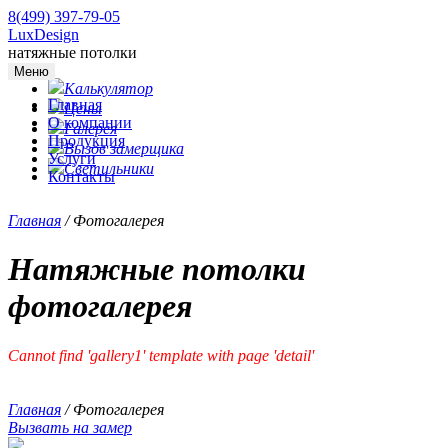
8(499) 397-79-05
LuxDesign
натяжные потолки
Меню
Калькулятор
Главная
Цены
О компании
Галерея
Продукция
Вызов замерщика
Услуги
Светильники
Контакты
Главная
/
Фотогалерея
Натяжные потолки
фотогалерея
Cannot find 'gallery1' template with page 'detail'
Главная
/
Фотогалерея
Вызвать на замер