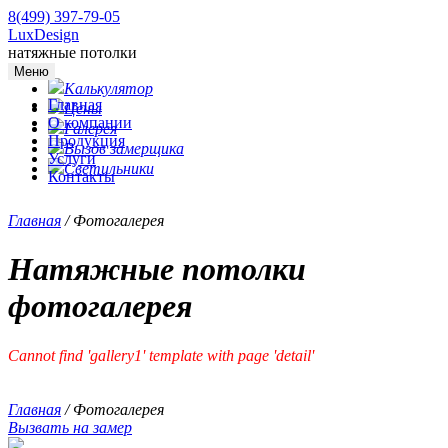
8(499) 397-79-05
LuxDesign
натяжные потолки
Меню
Калькулятор
Главная
Цены
О компании
Галерея
Продукция
Вызов замерщика
Услуги
Светильники
Контакты
Главная
/
Фотогалерея
Натяжные потолки
фотогалерея
Cannot find 'gallery1' template with page 'detail'
Главная
/
Фотогалерея
Вызвать на замер