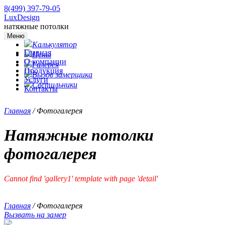
8(499) 397-79-05
LuxDesign
натяжные потолки
Меню
Калькулятор
Главная
Цены
О компании
Галерея
Продукция
Вызов замерщика
Услуги
Светильники
Контакты
Главная
/
Фотогалерея
Натяжные потолки
фотогалерея
Cannot find 'gallery1' template with page 'detail'
Главная
/
Фотогалерея
Вызвать на замер