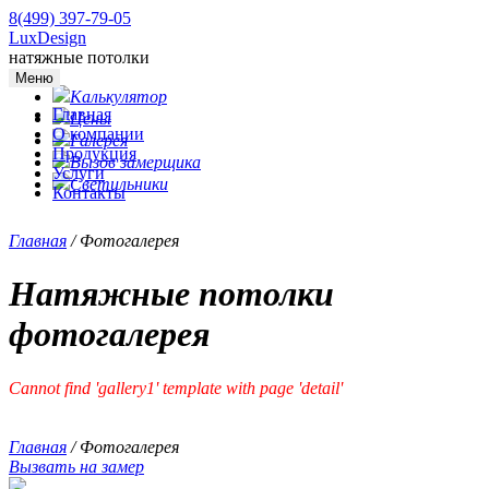
8(499) 397-79-05
LuxDesign
натяжные потолки
Меню
Калькулятор
Главная
Цены
О компании
Галерея
Продукция
Вызов замерщика
Услуги
Светильники
Контакты
Главная
/
Фотогалерея
Натяжные потолки
фотогалерея
Cannot find 'gallery1' template with page 'detail'
Главная
/
Фотогалерея
Вызвать на замер