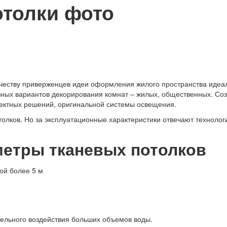
отолки фото
честву приверженцев идеи оформления жилого пространства идеал
зных вариантов декорирования комнат – жилых, общественных. Со
оектных решений, оригинальной системы освещения.
толков. Но за эксплуатационные характеристики отвечают технологи
метры тканевых потолков
ой более 5 м
тельного воздействия больших объемов воды.