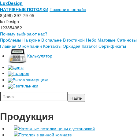
LuxDesign
НАТЯЖНЫЕ ПОТОЛКИ
Позвонить онлайн
8(499) 397-79-05
luxDesign
123854952
Почему выбирают нас?
Проблемы
На кухне
В спальне
В гостиной
Небо
Матовые
Сатиновы
Главная
О компании
Контакты
Орхидея
Каталог
Сертификаты
Калькулятор
Цены
Галерея
Вызов замерщика
Светильники
Продукция
Натяжные потолки цены с установкой
Потолок в ванной комнате