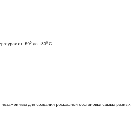
0
0
ратурах от -50
до +80
С
ни незаменимы для создания роскошной обстановки самых разных