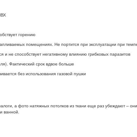
ПВХ
собствует горению
тапливаемых помещениях. Не портится при эксплуатации при темпе
тся и не способствует негативному влиянию грибковых паразитов
еля). Фактический срок вдвое больше
ливается без использования газовой пушки
алоги, а фото натяжных потолков из ткани еще раз убеждают – о
ли ванной.