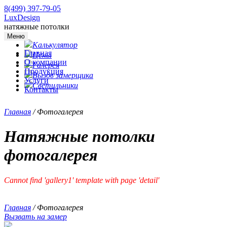
8(499) 397-79-05
LuxDesign
натяжные потолки
Меню
Калькулятор
Главная
Цены
О компании
Галерея
Продукция
Вызов замерщика
Услуги
Светильники
Контакты
Главная
/
Фотогалерея
Натяжные потолки
фотогалерея
Cannot find 'gallery1' template with page 'detail'
Главная
/
Фотогалерея
Вызвать на замер