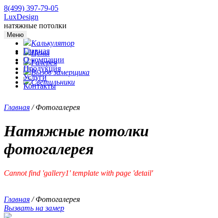
8(499) 397-79-05
LuxDesign
натяжные потолки
Меню
Калькулятор
Главная
Цены
О компании
Галерея
Продукция
Вызов замерщика
Услуги
Светильники
Контакты
Главная
/
Фотогалерея
Натяжные потолки
фотогалерея
Cannot find 'gallery1' template with page 'detail'
Главная
/
Фотогалерея
Вызвать на замер