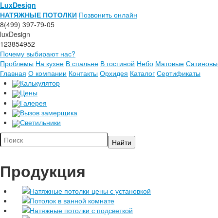
LuxDesign
НАТЯЖНЫЕ ПОТОЛКИ
Позвонить онлайн
8(499) 397-79-05
luxDesign
123854952
Почему выбирают нас?
Проблемы
На кухне
В спальне
В гостиной
Небо
Матовые
Сатиновы
Главная
О компании
Контакты
Орхидея
Каталог
Сертификаты
Калькулятор
Цены
Галерея
Вызов замерщика
Светильники
Продукция
Натяжные потолки цены с установкой
Потолок в ванной комнате
Натяжные потолки с подсветкой