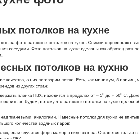
ых потолков на кухне
треть на фото натяжных потолков на кухне. Снимки опровергают в
ления соседями. Фото потолков на кухне сделаны как образец раз
а.
весных потолков на кухню
е качества, о них поговорим позже. Есть, как минимум, 5 причин,
ендов из других стран:
0
0
держать пленка ПВХ, находится в пределах от – 5
до + 50
С. Даже
 говорить не будем, потому что натяжные потолки на кухне целес
 над тканевыми, аналогами. Навесные потолки для кухни не впитыв
льшого количества водяных паров;
олок, если случится форс-мажор в виде затопа. Останется только
ню из ПВХ;