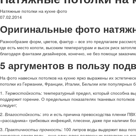
Натяжные потолки на кухне фото
07.02.2014
Оригинальные фото натяжн
Разнообразие форм, цветов, фактур – все это предлагаем рассмо
где есть место копоти, высоким температурам и высок риск затоп
благодаря фантазии дизайнеров, конечно, не без помощи заказчик
5 аргументов в пользу под
На фото навесных потолков на кухню ярко выражены их эстетически
потолки из Германии, Франции, Италии, Бельгии или популярных бр
1.
Термостойкость
: температурный предел, который способна вы
поддержит горение. О предельных показателях тканевых потолков
следует;
2.
Влагостойкость
: это и есть причина превосходства пленки ПВХ
«рассадника» грибковых инфекций, плесени, даже при наличии бо
3.
Практичностьи прочность
: 100 литров воды выдержит ваш пот
аккуратно слили воду – еще один плюс подвесным потолкам на кух