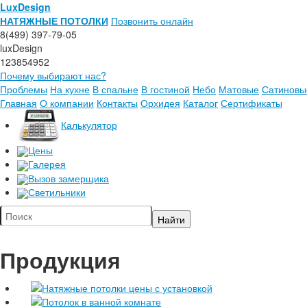
LuxDesign
НАТЯЖНЫЕ ПОТОЛКИ
Позвонить онлайн
8(499) 397-79-05
luxDesign
123854952
Почему выбирают нас?
Проблемы
На кухне
В спальне
В гостиной
Небо
Матовые
Сатиновы
Главная
О компании
Контакты
Орхидея
Каталог
Сертификаты
Калькулятор
Цены
Галерея
Вызов замерщика
Светильники
Продукция
Натяжные потолки цены с установкой
Потолок в ванной комнате