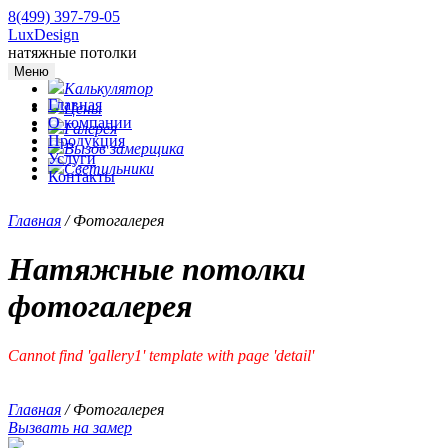
8(499) 397-79-05
LuxDesign
натяжные потолки
Меню
Калькулятор
Главная
Цены
О компании
Галерея
Продукция
Вызов замерщика
Услуги
Светильники
Контакты
Главная
/
Фотогалерея
Натяжные потолки
фотогалерея
Cannot find 'gallery1' template with page 'detail'
Главная
/
Фотогалерея
Вызвать на замер