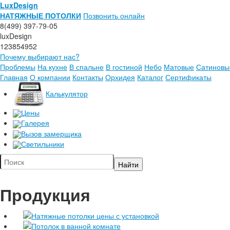
LuxDesign
НАТЯЖНЫЕ ПОТОЛКИ
Позвонить онлайн
8(499) 397-79-05
luxDesign
123854952
Почему выбирают нас?
Проблемы
На кухне
В спальне
В гостиной
Небо
Матовые
Сатиновы
Главная
О компании
Контакты
Орхидея
Каталог
Сертификаты
Калькулятор
Цены
Галерея
Вызов замерщика
Светильники
Продукция
Натяжные потолки цены с установкой
Потолок в ванной комнате