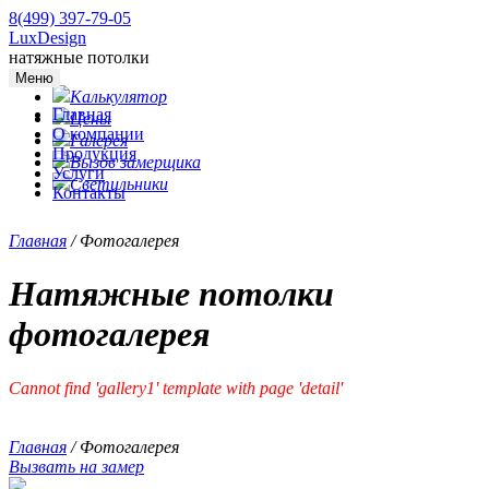
8(499) 397-79-05
LuxDesign
натяжные потолки
Меню
Калькулятор
Главная
Цены
О компании
Галерея
Продукция
Вызов замерщика
Услуги
Светильники
Контакты
Главная
/
Фотогалерея
Натяжные потолки
фотогалерея
Cannot find 'gallery1' template with page 'detail'
Главная
/
Фотогалерея
Вызвать на замер