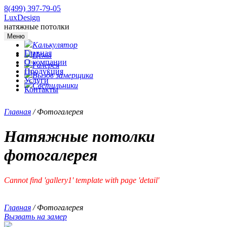
8(499) 397-79-05
LuxDesign
натяжные потолки
Меню
Калькулятор
Главная
Цены
О компании
Галерея
Продукция
Вызов замерщика
Услуги
Светильники
Контакты
Главная
/
Фотогалерея
Натяжные потолки
фотогалерея
Cannot find 'gallery1' template with page 'detail'
Главная
/
Фотогалерея
Вызвать на замер