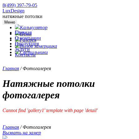
8(499) 397-79-05
LuxDesign
натяжные потолки
Меню
Калькулятор
Главная
Цены
О компании
Галерея
Продукция
Вызов замерщика
Услуги
Светильники
Контакты
Главная
/
Фотогалерея
Натяжные потолки
фотогалерея
Cannot find 'gallery1' template with page 'detail'
Главная
/
Фотогалерея
Вызвать на замер