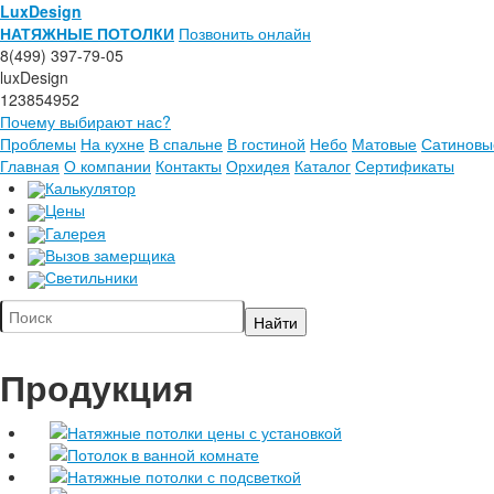
LuxDesign
НАТЯЖНЫЕ ПОТОЛКИ
Позвонить онлайн
8(499) 397-79-05
luxDesign
123854952
Почему выбирают нас?
Проблемы
На кухне
В спальне
В гостиной
Небо
Матовые
Сатиновы
Главная
О компании
Контакты
Орхидея
Каталог
Сертификаты
Калькулятор
Цены
Галерея
Вызов замерщика
Светильники
Продукция
Натяжные потолки цены с установкой
Потолок в ванной комнате
Натяжные потолки с подсветкой