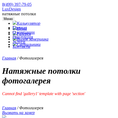
8(499) 397-79-05
LuxDesign
натяжные потолки
Меню
Калькулятор
Главная
Цены
О компании
Галерея
Продукция
Вызов замерщика
Услуги
Светильники
Контакты
Главная
/
Фотогалерея
Натяжные потолки
фотогалерея
Cannot find 'gallery1' template with page 'section'
Главная
/
Фотогалерея
Вызвать на замер