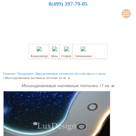
8(499) 397-79-05
LuxDesign
Мен
НАТЯЖНЫЕ ПОТОЛКИ
Калькулятор
Цены
Галерея
Светильники
Главная
/
Продукция
/
Двухуровневые натяжные потолки фото и цены
/
Многоуровневые натяжные потолки 15 кв. м
Многоуровневые натяжные потолки 15 кв. м