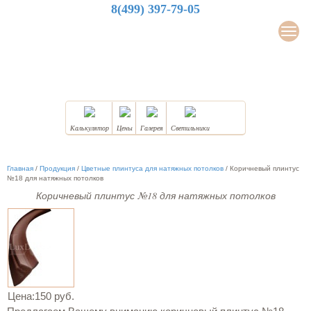
8(499) 397-79-05
LuxDesign
Мен
НАТЯЖНЫЕ ПОТОЛКИ
Калькулятор
Цены
Галерея
Светильники
Главная
/
Продукция
/
Цветные плинтуса для натяжных потолков
/
Коричневый плинтус
№18 для натяжных потолков
Коричневый плинтус №18 для натяжных потолков
Цена:
150 руб.