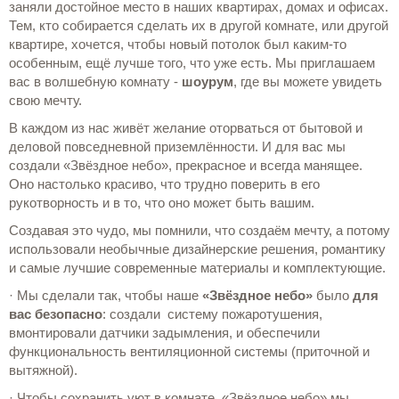
заняли достойное место в наших квартирах, домах и офисах.
Тем, кто собирается сделать их в другой комнате, или другой
квартире, хочется, чтобы новый потолок был каким-то
особенным, ещё лучше того, что уже есть. Мы приглашаем
вас в волшебную комнату -
шоурум
, где вы можете увидеть
свою мечту.
В каждом из нас живёт желание оторваться от бытовой и
деловой повседневной приземлённости. И для вас мы
создали «Звёздное небо», прекрасное и всегда манящее.
Оно настолько красиво, что трудно поверить в его
рукотворность и в то, что оно может быть вашим.
Создавая это чудо, мы помнили, что создаём мечту, а потому
использовали необычные дизайнерские решения, романтику
и самые лучшие современные материалы и комплектующие.
· Мы сделали так, чтобы наше
«Звёздное небо»
было
для
вас безопасно
: создали систему пожаротушения,
вмонтировали датчики задымления, и обеспечили
функциональность вентиляционной системы (приточной и
вытяжной).
· Чтобы сохранить уют в комнате, «Звёздное небо» мы