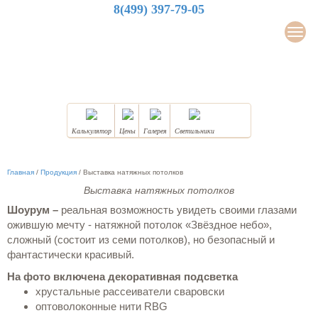
8(499) 397-79-05
LuxDesign
Мен
НАТЯЖНЫЕ ПОТОЛКИ
Калькулятор
Цены
Галерея
Светильники
Главная
/
Продукция
/
Выставка натяжных потолков
Выставка натяжных потолков
Шоурум –
реальная возможность увидеть своими глазами
ожившую мечту - натяжной потолок «Звёздное небо»,
сложный (состоит из семи потолков), но безопасный и
фантастически красивый.
На фото включена декоративная подсветка
хрустальные рассеиватели сваровски
оптоволоконные нити RBG