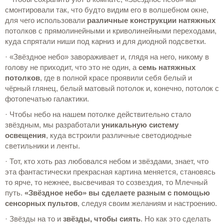
смонтировали так, что будто видим его в волшебном окне,
для чего использовали
различные конструкции натяжных
потолков с прямолинейными и криволинейными переходами,
куда спрятали ниши под карниз и для диодной подсветки.
· «Звёздное небо» завораживает и, глядя на него, никому в
голову не приходит, что это не один, а
семь натяжных
потолков
, где в полной красе проявили себя белый и
чёрный глянец, белый матовый потолок и, конечно, потолок с
фотопечатью галактики.
· Чтобы небо на нашем потолке действительно стало
звёздным, мы разработали
уникальную систему
освещения
, куда встроили различные светодиодные
светильники и ленты.
· Тот, кто хоть раз любовался небом и звёздами, знает, что
эта фантастически прекрасная картина меняется, становясь
то ярче, то нежнее, высвечивая то созвездия, то Млечный
путь.
«Звёздное небо» вы сделаете разным с помощью
сенсорных пультов
, следуя своим желаниям и настроению.
· Звёзды на то и
звёзды, чтобы сиять
. Но как это сделать