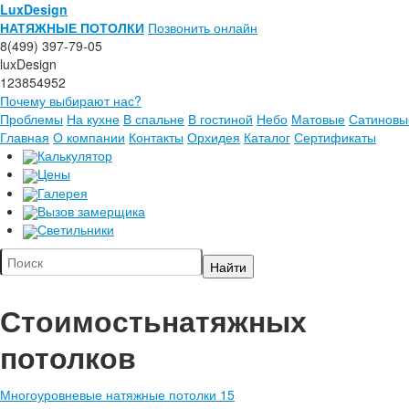
LuxDesign
НАТЯЖНЫЕ ПОТОЛКИ
Позвонить онлайн
8(499) 397-79-05
luxDesign
123854952
Почему выбирают нас?
Проблемы
На кухне
В спальне
В гостиной
Небо
Матовые
Сатиновы
Главная
О компании
Контакты
Орхидея
Каталог
Сертификаты
Калькулятор
Цены
Галерея
Вызов замерщика
Светильники
Стоимость
натяжных
потолков
Многоуровневые натяжные потолки 15