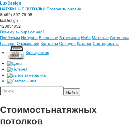
LuxDesign
НАТЯЖНЫЕ ПОТОЛКИ
Позвонить онлайн
8(499) 397-79-05
luxDesign
123854952
Почему выбирают нас?
Проблемы
На кухне
В спальне
В гостиной
Небо
Матовые
Сатиновы
Главная
О компании
Контакты
Орхидея
Каталог
Сертификаты
Калькулятор
Цены
Галерея
Вызов замерщика
Светильники
Стоимость
натяжных
потолков