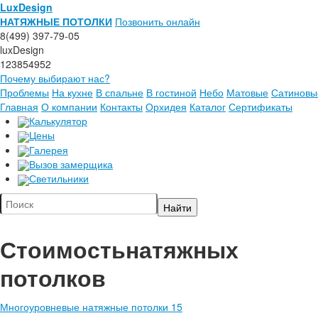
LuxDesign
НАТЯЖНЫЕ ПОТОЛКИ
Позвонить онлайн
8(499) 397-79-05
luxDesign
123854952
Почему выбирают нас?
Проблемы
На кухне
В спальне
В гостиной
Небо
Матовые
Сатиновы
Главная
О компании
Контакты
Орхидея
Каталог
Сертификаты
Калькулятор
Цены
Галерея
Вызов замерщика
Светильники
Стоимость
натяжных
потолков
Многоуровневые натяжные потолки 15