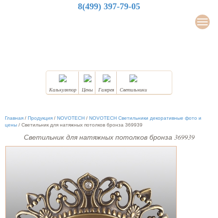
8(499) 397-79-05
LuxDesign
Мен
НАТЯЖНЫЕ ПОТОЛКИ
Калькулятор
Цены
Галерея
Светильники
Главная
/
Продукция
/
NOVOTECH
/
NOVOTECH Светильники декоративные фото и
цены
/
Светильник для натяжных потолков бронза 369939
Светильник для натяжных потолков бронза 369939