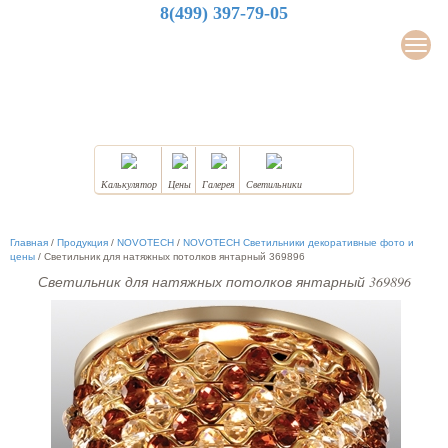
8(499) 397-79-05
LuxDesign
Мен
НАТЯЖНЫЕ ПОТОЛКИ
Калькулятор
Цены
Галерея
Светильники
Главная
/
Продукция
/
NOVOTECH
/
NOVOTECH Светильники декоративные фото и
цены
/
Светильник для натяжных потолков янтарный 369896
Светильник для натяжных потолков янтарный 369896