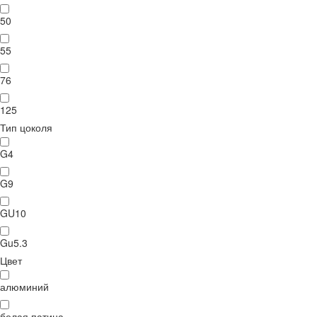
50
55
76
125
Тип цоколя
G4
G9
GU10
Gu5.3
Цвет
алюминий
белая патина