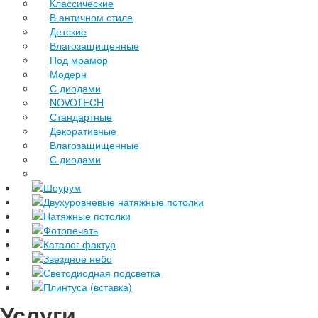
Классические
В античном стиле
Детские
Влагозащищенные
Под мрамор
Модерн
С диодами
NOVOTECH
Стандартные
Декоративные
Влагозащищенные
С диодами
Шоурум
Двухуровневые натяжные потолки
Натяжные потолки
Фотопечать
Каталог фактур
Звездное небо
Светодиодная подсветка
Плинтуса (вставка)
Услуги