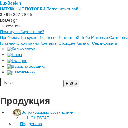
LuxDesign
НАТЯЖНЫЕ ПОТОЛКИ
Позвонить онлайн
8(499) 397-79-05
luxDesign
123854952
Почему выбирают нас?
Проблемы
На кухне
В спальне
В гостиной
Небо
Матовые
Сатиновы
Главная
О компании
Контакты
Орхидея
Каталог
Сертификаты
Калькулятор
Цены
Галерея
Вызов замерщика
Светильники
Продукция
Встраиваемые светильники
LIGHTSTAR
Под дерево