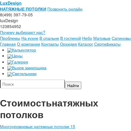
LuxDesign
НАТЯЖНЫЕ ПОТОЛКИ
Позвонить онлайн
8(499) 397-79-05
luxDesign
123854952
Почему выбирают нас?
Проблемы
На кухне
В спальне
В гостиной
Небо
Матовые
Сатиновы
Главная
О компании
Контакты
Орхидея
Каталог
Сертификаты
Калькулятор
Цены
Галерея
Вызов замерщика
Светильники
Стоимость
натяжных
потолков
Многоуровневые натяжные потолки 15