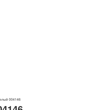
белый 004146
04146