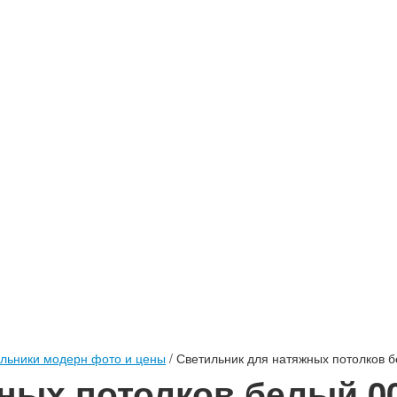
льники модерн фото и цены
/
Светильник для натяжных потолков 
ных потолков белый 0