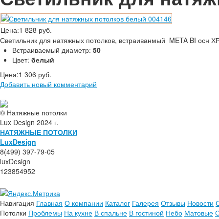
Цена:
1 828 руб.
Светильник для натяжных потолков, встраиванмый META BI осн ХР
Встраиваемый диаметр:
50
Цвет:
белый
Цена:
1 306 руб.
Добавить новый комментарий
© Натяжные потолки
Lux Design 2024 г.
НАТЯЖНЫЕ ПОТОЛКИ
L
ux
Design
8(499) 397-79-05
luxDesign
123854952
Навигация
Главная
О компании
Каталог
Галерея
Отзывы
Новости
Потолки
Проблемы
На кухне
В спальне
В гостиной
Небо
Матовые