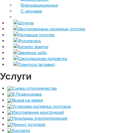
Влагозащищенные
С диодами
Шоурум
Двухуровневые натяжные потолки
Натяжные потолки
Фотопечать
Каталог фактур
Звездное небо
Светодиодная подсветка
Плинтуса (вставка)
Услуги
Схема сотрудничества
В Подмосковье
Вызов на замер
Установка натяжных потолков
Изготовление конструкций
Прокладка электропроводки
Ремонт потолков
Контакты