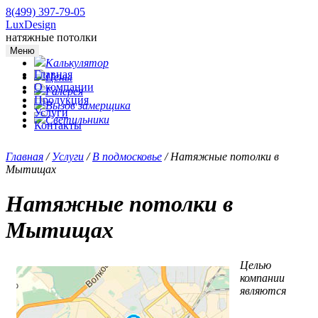
8(499) 397-79-05
LuxDesign
натяжные потолки
Меню
Калькулятор
Главная
Цены
О компании
Галерея
Продукция
Вызов замерщика
Услуги
Светильники
Контакты
Главная
/
Услуги
/
В подмосковье
/
Натяжные потолки в
Мытищах
Натяжные потолки в
Мытищах
Целью
компании
являются