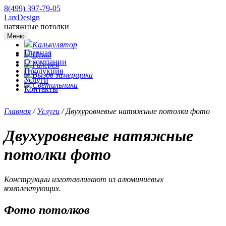
8(499) 397-79-05
LuxDesign
натяжные потолки
Меню
Калькулятор
Главная
Цены
О компании
Галерея
Продукция
Вызов замерщика
Услуги
Светильники
Контакты
Главная
/
Услуги
/
Двухуровневые натяжные потолки фото
Двухуровневые натяжные
потолки фото
Конструкции изготавливают из алюминиевых
комплектующих.
Фото потолков