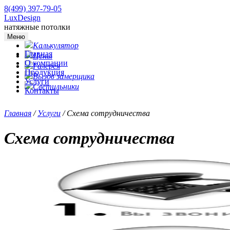
8(499) 397-79-05
LuxDesign
натяжные потолки
Меню
Калькулятор
Главная
Цены
О компании
Галерея
Продукция
Вызов замерщика
Услуги
Светильники
Контакты
Главная
/
Услуги
/
Схема сотрудничества
Схема сотрудничества