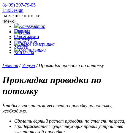
8(499) 397-79-05
LuxDesign
натяжные потолки
Меню
Калькулятор
Главная
Цены
О компании
Галерея
Продукция
Вызов замерщика
Услуги
Светильники
Контакты
Главная
/
Услуги
/
Прокладка проводки по потолку
Прокладка проводки по
потолку
Чтобы выполнить качественно проводку по потолку,
необходимо:
Сделать верный расчет проводки по степени нагрева;
Придерживаться существующих правил устройства
электрической проводки;