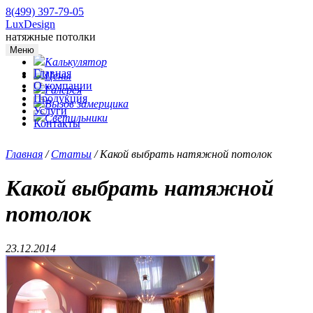
8(499) 397-79-05
LuxDesign
натяжные потолки
Меню
Калькулятор
Главная
Цены
О компании
Галерея
Продукция
Вызов замерщика
Услуги
Светильники
Контакты
Главная
/
Статьи
/
Какой выбрать натяжной потолок
Какой выбрать натяжной
потолок
23.12.2014