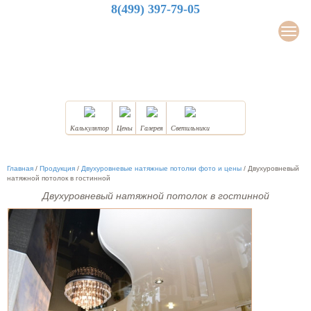
8(499) 397-79-05
LuxDesign
Мен
НАТЯЖНЫЕ ПОТОЛКИ
Калькулятор
Цены
Галерея
Светильники
Главная
/
Продукция
/
Двухуровневые натяжные потолки фото и цены
/
Двухуровневый
натяжной потолок в гостинной
Двухуровневый натяжной потолок в гостинной