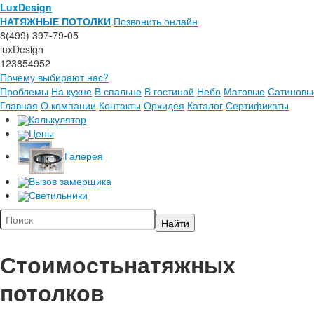
LuxDesign
НАТЯЖНЫЕ ПОТОЛКИ
Позвонить онлайн
8(499) 397-79-05
luxDesign
123854952
Почему выбирают нас?
Проблемы
На кухне
В спальне
В гостиной
Небо
Матовые
Сатиновы
Главная
О компании
Контакты
Орхидея
Каталог
Сертификаты
Калькулятор
Цены
Галерея
Вызов замерщика
Светильники
Стоимость
натяжных
потолков