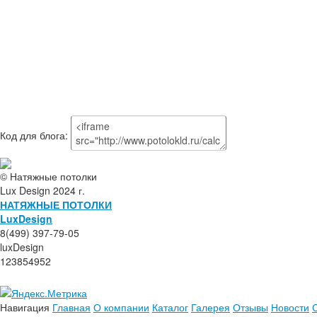
Код для блога:
© Натяжные потолки
Lux Design 2024 г.
НАТЯЖНЫЕ ПОТОЛКИ
L
ux
Design
8(499) 397-79-05
luxDesign
123854952
Навигация
Главная
О компании
Каталог
Галерея
Отзывы
Новости